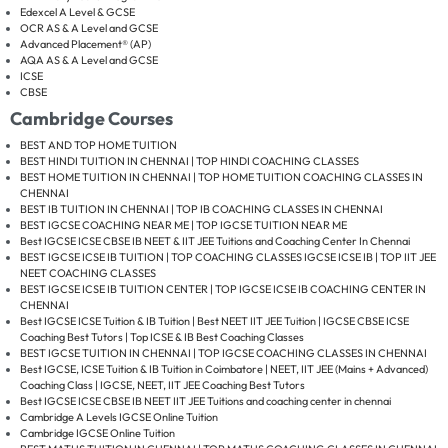
Edexcel A Level & GCSE
OCR AS & A Level and GCSE
Advanced Placement® (AP)
AQA AS & A Level and GCSE
ICSE
CBSE
Cambridge Courses
BEST AND TOP HOME TUITION
BEST HINDI TUITION IN CHENNAI | TOP HINDI COACHING CLASSES
BEST HOME TUITION IN CHENNAI | TOP HOME TUITION COACHING CLASSES IN
CHENNAI
BEST IB TUITION IN CHENNAI | TOP IB COACHING CLASSES IN CHENNAI
BEST IGCSE COACHING NEAR ME | TOP IGCSE TUITION NEAR ME
Best IGCSE ICSE CBSE IB NEET & IIT JEE Tuitions and Coaching Center In Chennai
BEST IGCSE ICSE IB TUITION | TOP COACHING CLASSES IGCSE ICSE IB | TOP IIT JEE
NEET COACHING CLASSES
BEST IGCSE ICSE IB TUITION CENTER | TOP IGCSE ICSE IB COACHING CENTER IN
CHENNAI
Best IGCSE ICSE Tuition & IB Tuition | Best NEET IIT JEE Tuition | IGCSE CBSE ICSE
Coaching Best Tutors | Top ICSE & IB Best Coaching Classes
BEST IGCSE TUITION IN CHENNAI | TOP IGCSE COACHING CLASSES IN CHENNAI
Best IGCSE, ICSE Tuition & IB Tuition in Coimbatore | NEET, IIT JEE (Mains + Advanced)
Coaching Class | IGCSE, NEET, IIT JEE Coaching Best Tutors
Best IGCSE ICSE CBSE IB NEET IIT JEE Tuitions and coaching center in chennai
Cambridge A Levels IGCSE Online Tuition
Cambridge IGCSE Online Tuition