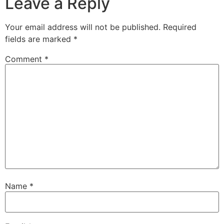
Leave a Reply
Your email address will not be published.
Required
fields are marked
*
Comment
*
Name
*