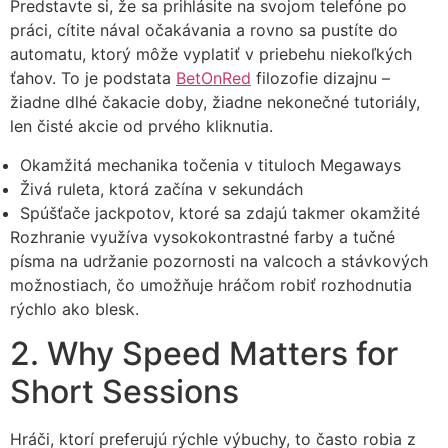
Predstavte si, že sa prihlásite na svojom telefóne po
práci, cítite nával očakávania a rovno sa pustíte do
automatu, ktorý môže vyplatiť v priebehu niekoľkých
ťahov. To je podstata
BetOnRed
filozofie dizajnu –
žiadne dlhé čakacie doby, žiadne nekonečné tutoriály,
len čisté akcie od prvého kliknutia.
Okamžitá mechanika točenia v tituloch Megaways
Živá ruleta, ktorá začína v sekundách
Spúšťače jackpotov, ktoré sa zdajú takmer okamžité
Rozhranie využíva vysokokontrastné farby a tučné
písma na udržanie pozornosti na valcoch a stávkových
možnostiach, čo umožňuje hráčom robiť rozhodnutia
rýchlo ako blesk.
2. Why Speed Matters for
Short Sessions
Hráči, ktorí preferujú rýchle výbuchy, to často robia z