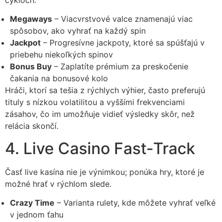
Megaways
– Viacvrstvové valce znamenajú viac
spôsobov, ako vyhrať na každý spin
Jackpot
– Progresívne jackpoty, ktoré sa spúšťajú v
priebehu niekoľkých spinov
Bonus Buy
– Zaplatíte prémium za preskočenie
čakania na bonusové kolo
Hráči, ktorí sa tešia z rýchlych výhier, často preferujú
tituly s nízkou volatilitou a vyššími frekvenciami
zásahov, čo im umožňuje vidieť výsledky skôr, než
relácia skončí.
4. Live Casino Fast‑Track
Časť live kasína nie je výnimkou; ponúka hry, ktoré je
možné hrať v rýchlom slede.
Crazy Time
– Varianta rulety, kde môžete vyhrať veľké
v jednom ťahu