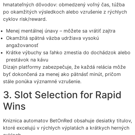
hmatateľných dôvodov: obmedzený voľný čas, túžba
po okamžitých výsledkoch alebo vzrušenie z rýchlych
cyklov risk/reward.
Menej mentálnej únavy – môžete sa vrátiť zajtra
Okamžitá spätná väzba udržiava vysokú
angažovanosť
Krátke výbuchy sa ľahko zmestia do dochádzok alebo
prestávok na kávu
Dizajn platformy zabezpečuje, že každá relácia môže
byť dokončená za menej ako pätnásť minút, pričom
stále ponúka významné vzrušenie.
3. Slot Selection for Rapid
Wins
Kniznica automatov BetOnRed obsahuje desiatky titulov,
ktoré excelujú v rýchlych výplatách a krátkych herných
cykloch.