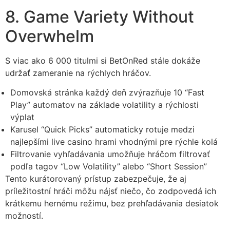
8. Game Variety Without
Overwhelm
S viac ako 6 000 titulmi si BetOnRed stále dokáže
udržať zameranie na rýchlych hráčov.
Domovská stránka každý deň zvýrazňuje 10 “Fast
Play” automatov na základe volatility a rýchlosti
výplat
Karusel “Quick Picks” automaticky rotuje medzi
najlepšími live casino hrami vhodnými pre rýchle kolá
Filtrovanie vyhľadávania umožňuje hráčom filtrovať
podľa tagov “Low Volatility” alebo “Short Session”
Tento kurátorovaný prístup zabezpečuje, že aj
príležitostní hráči môžu nájsť niečo, čo zodpovedá ich
krátkemu hernému režimu, bez prehľadávania desiatok
možností.