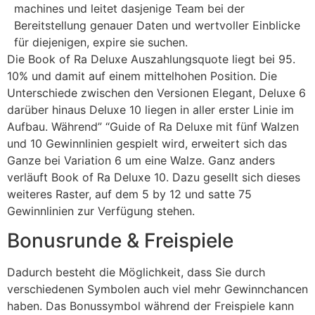
machines und leitet dasjenige Team bei der
Bereitstellung genauer Daten und wertvoller Einblicke
für diejenigen, expire sie suchen.
Die Book of Ra Deluxe Auszahlungsquote liegt bei 95.
10% und damit auf einem mittelhohen Position. Die
Unterschiede zwischen den Versionen Elegant, Deluxe 6
darüber hinaus Deluxe 10 liegen in aller erster Linie im
Aufbau. Während” “Guide of Ra Deluxe mit fünf Walzen
und 10 Gewinnlinien gespielt wird, erweitert sich das
Ganze bei Variation 6 um eine Walze. Ganz anders
verläuft Book of Ra Deluxe 10. Dazu gesellt sich dieses
weiteres Raster, auf dem 5 by 12 und satte 75
Gewinnlinien zur Verfügung stehen.
Bonusrunde & Freispiele
Dadurch besteht die Möglichkeit, dass Sie durch
verschiedenen Symbolen auch viel mehr Gewinnchancen
haben. Das Bonussymbol während der Freispiele kann