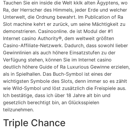
Tauchen Sie ein inside die Welt kklk alten Ägyptens, wo
Ra, der Herrscher des Himmels, jeder Erde und welcher
Unterwelt, die Ordnung bewahrt. Im Publication of Ra
Slot machine kehrt er zurück, um seine Mächtigkeit zu
demonstrieren. Casinoonline. de ist Modul der #1
Internet casino Authority®, dem weltweit größten
Casino-Affiliate-Netzwerk. Dadurch, dass sowohl lieber
Gewinnlinien als auch höhere Einsatzstufen zu der
Verfügung stehen, können Sie im Internet casino
deutlich höhere Guide of Ra Luxurious Gewinne erzielen,
als in Spielhallen. Das Buch-Symbol ist eines der
wichtigsten Symbole des Slots, denn immer so es zählt
wie Wild-Symbol und löst zusätzlich die Freispiele aus.
Ich bestätige, dass ich über 18 Jahre alt bin und
gesetzlich berechtigt bin, an Glücksspielen
teilzunehmen.
Triple Chance