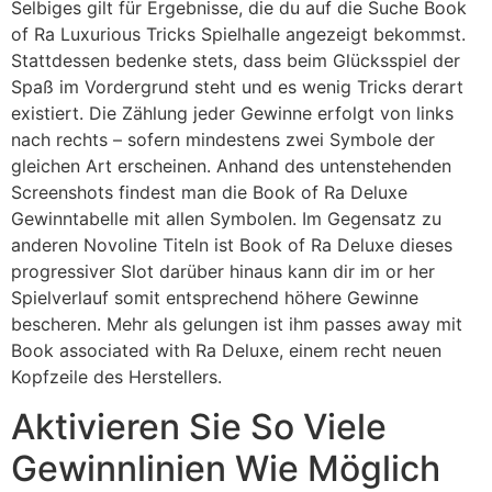
Selbiges gilt für Ergebnisse, die du auf die Suche Book
of Ra Luxurious Tricks Spielhalle angezeigt bekommst.
Stattdessen bedenke stets, dass beim Glücksspiel der
Spaß im Vordergrund steht und es wenig Tricks derart
existiert. Die Zählung jeder Gewinne erfolgt von links
nach rechts – sofern mindestens zwei Symbole der
gleichen Art erscheinen. Anhand des untenstehenden
Screenshots findest man die Book of Ra Deluxe
Gewinntabelle mit allen Symbolen. Im Gegensatz zu
anderen Novoline Titeln ist Book of Ra Deluxe dieses
progressiver Slot darüber hinaus kann dir im or her
Spielverlauf somit entsprechend höhere Gewinne
bescheren. Mehr als gelungen ist ihm passes away mit
Book associated with Ra Deluxe, einem recht neuen
Kopfzeile des Herstellers.
Aktivieren Sie So Viele
Gewinnlinien Wie Möglich