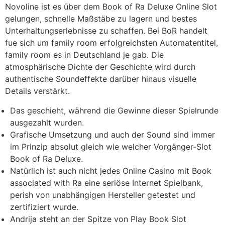
Novoline ist es über dem Book of Ra Deluxe Online Slot
gelungen, schnelle Maßstäbe zu lagern und bestes
Unterhaltungserlebnisse zu schaffen. Bei BoR handelt
fue sich um family room erfolgreichsten Automatentitel,
family room es in Deutschland je gab. Die
atmosphärische Dichte der Geschichte wird durch
authentische Soundeffekte darüber hinaus visuelle
Details verstärkt.
Das geschieht, während die Gewinne dieser Spielrunde
ausgezahlt wurden.
Grafische Umsetzung und auch der Sound sind immer
im Prinzip absolut gleich wie welcher Vorgänger-Slot
Book of Ra Deluxe.
Natürlich ist auch nicht jedes Online Casino mit Book
associated with Ra eine seriöse Internet Spielbank,
perish von unabhängigen Hersteller getestet und
zertifiziert wurde.
Andrija steht an der Spitze von Play Book Slot