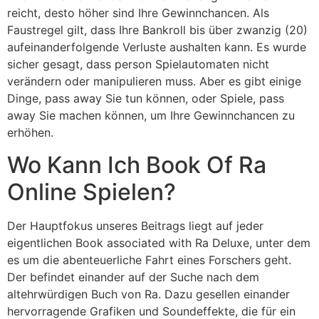
reicht, desto höher sind Ihre Gewinnchancen. Als
Faustregel gilt, dass Ihre Bankroll bis über zwanzig (20)
aufeinanderfolgende Verluste aushalten kann. Es wurde
sicher gesagt, dass person Spielautomaten nicht
verändern oder manipulieren muss. Aber es gibt einige
Dinge, pass away Sie tun können, oder Spiele, pass
away Sie machen können, um Ihre Gewinnchancen zu
erhöhen.
Wo Kann Ich Book Of Ra
Online Spielen?
Der Hauptfokus unseres Beitrags liegt auf jeder
eigentlichen Book associated with Ra Deluxe, unter dem
es um die abenteuerliche Fahrt eines Forschers geht.
Der befindet einander auf der Suche nach dem
altehrwürdigen Buch von Ra. Dazu gesellen einander
hervorragende Grafiken und Soundeffekte, die für ein