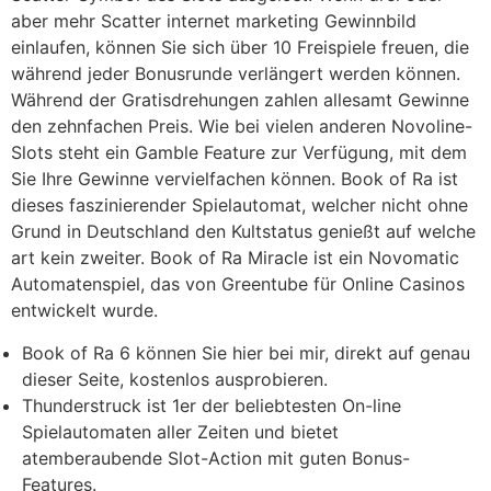
aber mehr Scatter internet marketing Gewinnbild
einlaufen, können Sie sich über 10 Freispiele freuen, die
während jeder Bonusrunde verlängert werden können.
Während der Gratisdrehungen zahlen allesamt Gewinne
den zehnfachen Preis. Wie bei vielen anderen Novoline-
Slots steht ein Gamble Feature zur Verfügung, mit dem
Sie Ihre Gewinne vervielfachen können. Book of Ra ist
dieses faszinierender Spielautomat, welcher nicht ohne
Grund in Deutschland den Kultstatus genießt auf welche
art kein zweiter. Book of Ra Miracle ist ein Novomatic
Automatenspiel, das von Greentube für Online Casinos
entwickelt wurde.
Book of Ra 6 können Sie hier bei mir, direkt auf genau
dieser Seite, kostenlos ausprobieren.
Thunderstruck ist 1er der beliebtesten On-line
Spielautomaten aller Zeiten und bietet
atemberaubende Slot-Action mit guten Bonus-
Features.