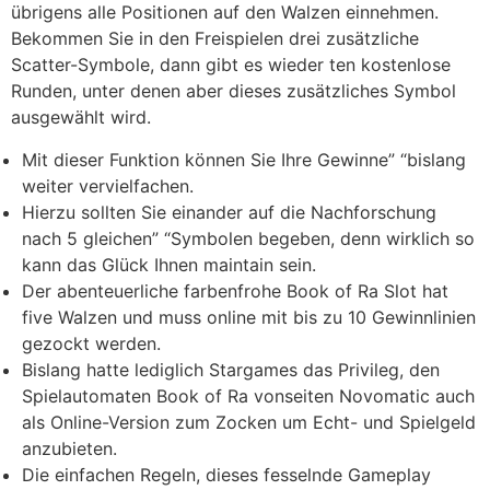
übrigens alle Positionen auf den Walzen einnehmen.
Bekommen Sie in den Freispielen drei zusätzliche
Scatter-Symbole, dann gibt es wieder ten kostenlose
Runden, unter denen aber dieses zusätzliches Symbol
ausgewählt wird.
Mit dieser Funktion können Sie Ihre Gewinne” “bislang
weiter vervielfachen.
Hierzu sollten Sie einander auf die Nachforschung
nach 5 gleichen” “Symbolen begeben, denn wirklich so
kann das Glück Ihnen maintain sein.
Der abenteuerliche farbenfrohe Book of Ra Slot hat
five Walzen und muss online mit bis zu 10 Gewinnlinien
gezockt werden.
Bislang hatte lediglich Stargames das Privileg, den
Spielautomaten Book of Ra vonseiten Novomatic auch
als Online-Version zum Zocken um Echt- und Spielgeld
anzubieten.
Die einfachen Regeln, dieses fesselnde Gameplay