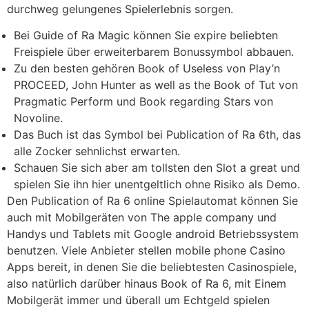
durchweg gelungenes Spielerlebnis sorgen.
Bei Guide of Ra Magic können Sie expire beliebten
Freispiele über erweiterbarem Bonussymbol abbauen.
Zu den besten gehören Book of Useless von Play’n
PROCEED, John Hunter as well as the Book of Tut von
Pragmatic Perform und Book regarding Stars von
Novoline.
Das Buch ist das Symbol bei Publication of Ra 6th, das
alle Zocker sehnlichst erwarten.
Schauen Sie sich aber am tollsten den Slot a great und
spielen Sie ihn hier unentgeltlich ohne Risiko als Demo.
Den Publication of Ra 6 online Spielautomat können Sie
auch mit Mobilgeräten von The apple company und
Handys und Tablets mit Google android Betriebssystem
benutzen. Viele Anbieter stellen mobile phone Casino
Apps bereit, in denen Sie die beliebtesten Casinospiele,
also natürlich darüber hinaus Book of Ra 6, mit Einem
Mobilgerät immer und überall um Echtgeld spielen