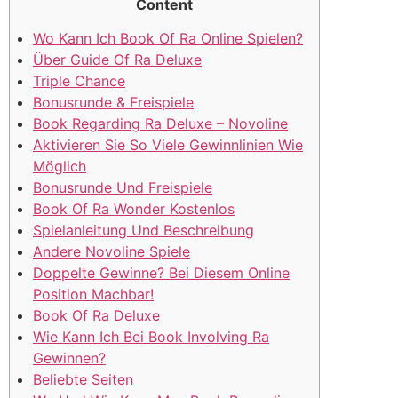
Content
Wo Kann Ich Book Of Ra Online Spielen?
Über Guide Of Ra Deluxe
Triple Chance
Bonusrunde & Freispiele
Book Regarding Ra Deluxe – Novoline
Aktivieren Sie So Viele Gewinnlinien Wie
Möglich
Bonusrunde Und Freispiele
Book Of Ra Wonder Kostenlos
Spielanleitung Und Beschreibung
Andere Novoline Spiele
Doppelte Gewinne? Bei Diesem Online
Position Machbar!
Book Of Ra Deluxe
Wie Kann Ich Bei Book Involving Ra
Gewinnen?
Beliebte Seiten