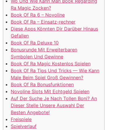
Wo Und Wie Kann Man Book Regarding
Ra Magic Zocken?
Book Of Ra 6 – Novoline
Book Of Ra – Einsatz-rechner
Diese Apps Könnten Dir Darüber Hinaus
Gefallen
Book Of Ra Deluxe 10
Bonusrunde Mit Erweiterbaren
Symbolen Und Gewinne
Book Of Ra Magic Kostenlos Spielen
Book Of Ra Tips Und Tricks — Wie Kann
Male Beim Spiel Groß Gewinnen?
Book Of Ra Bonusfunktionen
Novoline Slots Mit Echtgeld Spielen
Auf Der Suche Je Nach Tollen Boni? An
Dieser Stelle Unsere Auswahl Der
Besten Angebote!
Freispiele
Spielverlauf