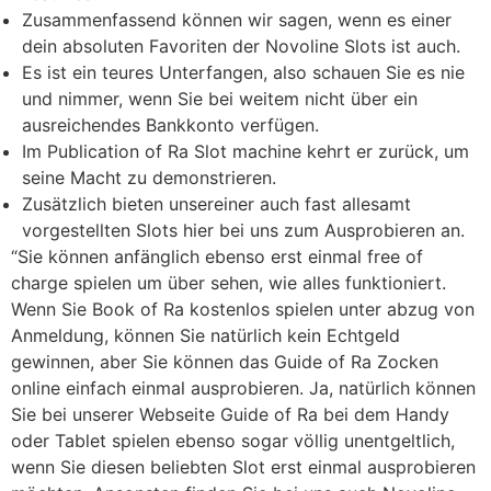
Zusammenfassend können wir sagen, wenn es einer
dein absoluten Favoriten der Novoline Slots ist auch.
Es ist ein teures Unterfangen, also schauen Sie es nie
und nimmer, wenn Sie bei weitem nicht über ein
ausreichendes Bankkonto verfügen.
Im Publication of Ra Slot machine kehrt er zurück, um
seine Macht zu demonstrieren.
Zusätzlich bieten unsereiner auch fast allesamt
vorgestellten Slots hier bei uns zum Ausprobieren an.
“Sie können anfänglich ebenso erst einmal free of
charge spielen um über sehen, wie alles funktioniert.
Wenn Sie Book of Ra kostenlos spielen unter abzug von
Anmeldung, können Sie natürlich kein Echtgeld
gewinnen, aber Sie können das Guide of Ra Zocken
online einfach einmal ausprobieren. Ja, natürlich können
Sie bei unserer Webseite Guide of Ra bei dem Handy
oder Tablet spielen ebenso sogar völlig unentgeltlich,
wenn Sie diesen beliebten Slot erst einmal ausprobieren