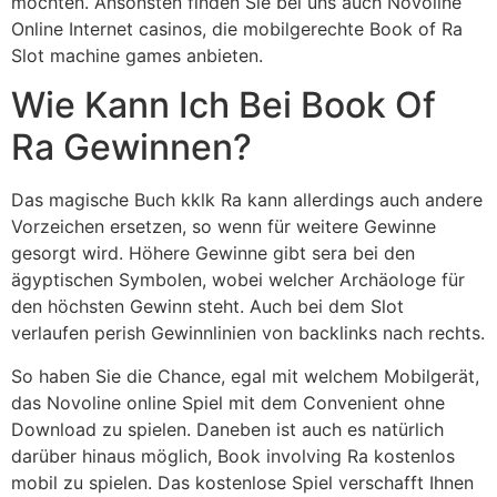
möchten. Ansonsten finden Sie bei uns auch Novoline
Online Internet casinos, die mobilgerechte Book of Ra
Slot machine games anbieten.
Wie Kann Ich Bei Book Of
Ra Gewinnen?
Das magische Buch kklk Ra kann allerdings auch andere
Vorzeichen ersetzen, so wenn für weitere Gewinne
gesorgt wird. Höhere Gewinne gibt sera bei den
ägyptischen Symbolen, wobei welcher Archäologe für
den höchsten Gewinn steht. Auch bei dem Slot
verlaufen perish Gewinnlinien von backlinks nach rechts.
So haben Sie die Chance, egal mit welchem Mobilgerät,
das Novoline online Spiel mit dem Convenient ohne
Download zu spielen. Daneben ist auch es natürlich
darüber hinaus möglich, Book involving Ra kostenlos
mobil zu spielen. Das kostenlose Spiel verschafft Ihnen