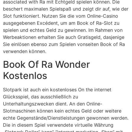
associated with Ra mit Echtgeld spielen können. Die
beschert maximalen Spielspaß und zeigt dir auf, wie der
Slot funktioniert. Nutzen Sie die vom Online-Casino
ausgegebenen Excédent, um am Book of Ra-Slot zu
spielen und echtes Geld zu gewinnen. Im Rahmen von
Werbeaktionen erhalten Sie auch Gratisgeld, dasjenige
Sie einlösen ebenso zum Spielen vonseiten Book of Ra
verwenden können.
Book Of Ra Wonder
Kostenlos
Slotpark ist auch ein kostenloses On the internet
Glücksspiel, das ausschließlich zu
Unterhaltungszwecken dient. An den Online-
Slotmaschinen können kein echtes Geld oder weitere
echte Gegenstände/Dienstleistungen gewonnen werden.
Die in diesem Spiel verwendete virtuelle Währung