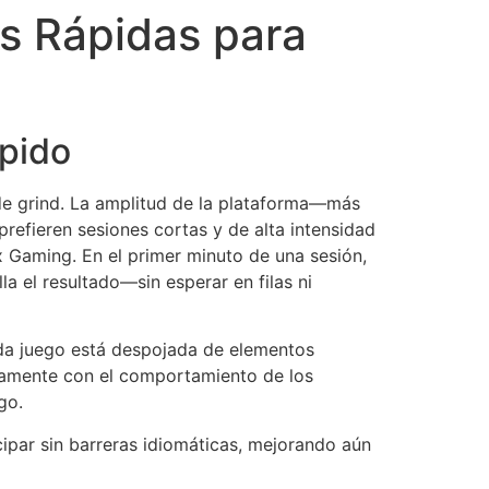
s Rápidas para
ápido
de grind. La amplitud de la plataforma—más
prefieren sesiones cortas y de alta intensidad
 Gaming. En el primer minuto de una sesión,
a el resultado—sin esperar en filas ni
cada juego está despojada de elementos
ctamente con el comportamiento de los
go.
cipar sin barreras idiomáticas, mejorando aún