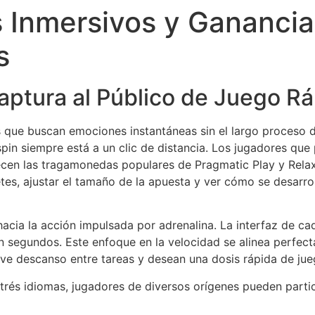
 Inmersivos y Ganancia
s
ptura al Público de Juego R
 que buscan emociones instantáneas sin el largo proceso 
pin siempre está a un clic de distancia. Los jugadores que 
ecen las tragamonedas populares de Pragmatic Play y Relax
tes, ajustar el tamaño de la apuesta y ver cómo se desarroll
 hacia la acción impulsada por adrenalina. La interfaz de 
en segundos. Este enfoque en la velocidad se alinea perfe
ve descanso entre tareas y desean una dosis rápida de jue
titrés idiomas, jugadores de diversos orígenes pueden parti