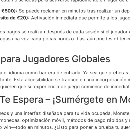
 €500):
Se puede reclamar en minutos tras realizar un dep
sito de €20):
Activación inmediata que permite a los juga
os pagos se realizan después de cada sesión si el jugador 
o juegas una vez cada pocas horas o días, aún puedes obte
d para Jugadores Globales
na el idioma como barrera de entrada. Ya sea que prefieras
instante. Esta accesibilidad se traduce en una incorporaci
 quieren que su experiencia de juego comience de inmediat
 Te Espera – ¡Sumérgete en M
neos y una interfaz diseñada para tu vida ocupada, Monste
monedas, optimización móvil, métodos de pago rápidos y 
o win—todo en minutos. ¿Listo para poner a prueba tu sue