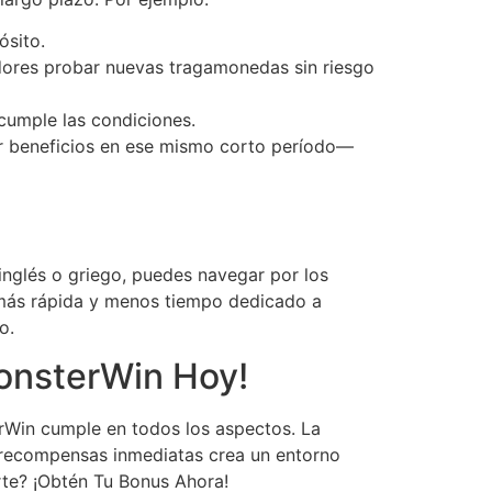
ósito.
dores probar nuevas tragamonedas sin riesgo
cumple las condiciones.
ner beneficios en ese mismo corto período—
 inglés o griego, puedes navegar por los
ón más rápida y menos tiempo dedicado a
o.
onsterWin Hoy!
rWin cumple en todos los aspectos. La
recompensas inmediatas crea un entorno
rte? ¡Obtén Tu Bonus Ahora!