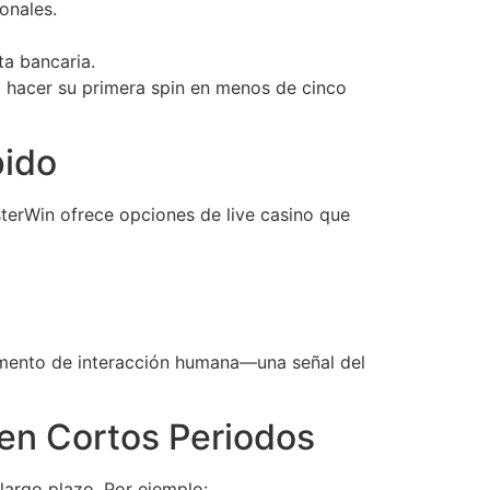
onales.
a bancaria.
a hacer su primera spin en menos de cinco
pido
sterWin ofrece opciones de live casino que
lemento de interacción humana—una señal del
en Cortos Periodos
largo plazo. Por ejemplo: