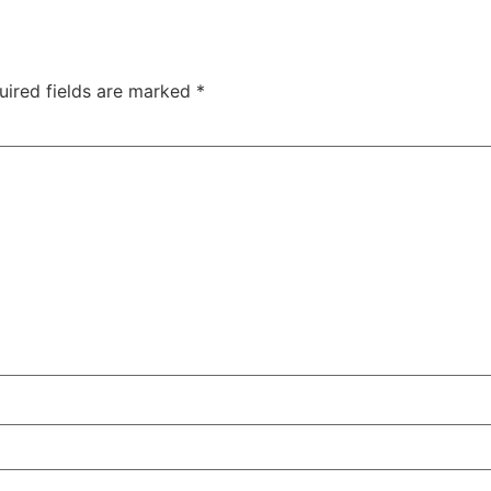
uired fields are marked
*