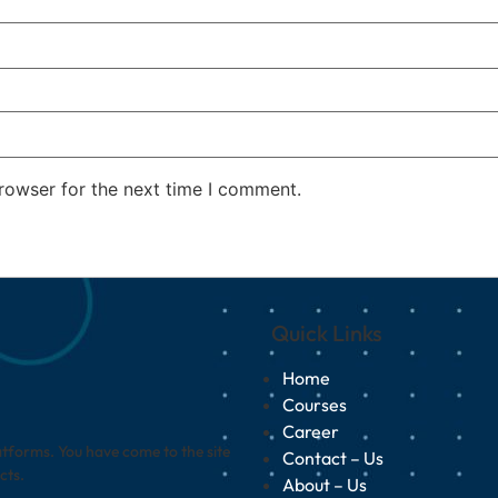
rowser for the next time I comment.
Quick Links
Home
Courses
Career
latforms
. You have come to the site
Contact – Us
cts.
About – Us