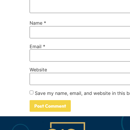
Name
*
Email
*
Website
Save my name, email, and website in this b