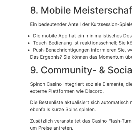
8. Mobile Meisterscha
Ein bedeutender Anteil der Kurzsession-Spiel
Die mobile App hat ein minimalistisches Desi
Touch-Bedienung ist reaktionsschnell; Sie 
Push-Benachrichtigungen informieren Sie, w
Das Ergebnis? Sie können das Momentum über
9. Community- & Social
Spinch Casino integriert soziale Elemente, die
externe Plattformen wie Discord.
Die Bestenliste aktualisiert sich automatisch
ebenfalls kurze Spins spielen.
Zusätzlich veranstaltet das Casino Flash-Tur
um Preise antreten.