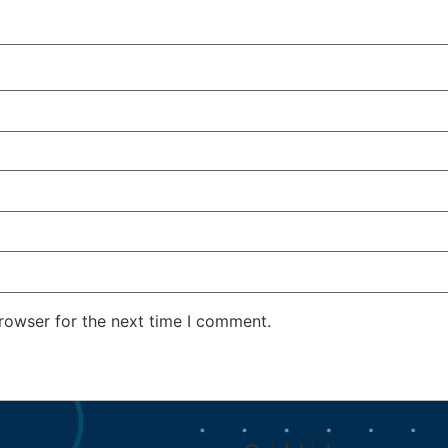
rowser for the next time I comment.