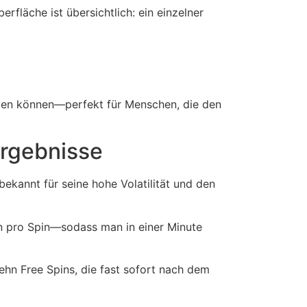
erfläche ist übersichtlich: ein einzelner
eben können—perfekt für Menschen, die den
Ergebnisse
ekannt für seine hohe Volatilität und den
 pro Spin—sodass man in einer Minute
ehn Free Spins, die fast sofort nach dem