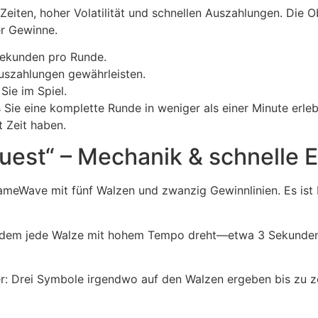
Zeiten, hoher Volatilität und schnellen Auszahlungen. Die Ob
er Gewinne.
Sekunden pro Runde.
uszahlungen gewährleisten.
Sie im Spiel.
Sie eine komplette Runde in weniger als einer Minute erl
t Zeit haben.
Quest“ – Mechanik & schnelle 
GameWave mit fünf Walzen und zwanzig Gewinnlinien. Es ist b
ei dem jede Walze mit hohem Tempo dreht—etwa 3 Sekunden
er: Drei Symbole irgendwo auf den Walzen ergeben bis zu z