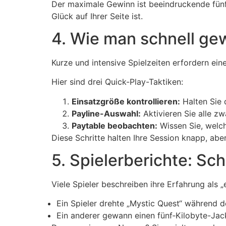
Der maximale Gewinn ist beeindruckende fünf
Glück auf Ihrer Seite ist.
4. Wie man schnell gew
Kurze und intensive Spielzeiten erfordern ein
Hier sind drei Quick-Play-Taktiken:
Einsatzgröße kontrollieren:
Halten Sie 
Payline-Auswahl:
Aktivieren Sie alle z
Paytable beobachten:
Wissen Sie, welch
Diese Schritte halten Ihre Session knapp, abe
5. Spielerberichte: Sc
Viele Spieler beschreiben ihre Erfahrung als 
Ein Spieler drehte „Mystic Quest“ während 
Ein anderer gewann einen fünf‑Kilobyte-Jac